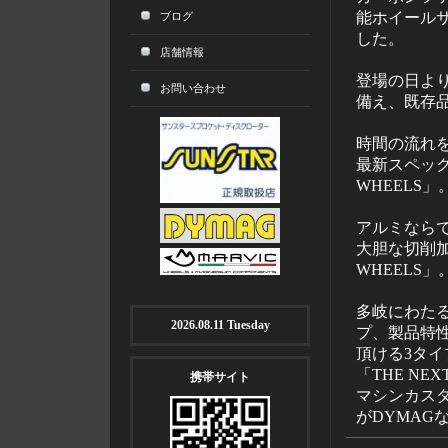
能ホイール
ブログ
した。
店舗情報
登場の日よ
お問い合わせ
備え、既存品
時間の流れ
最新スペック
WHEELS」
アルミなら
大胆な切削加
WHEELS」
多岐にわた
2026.08.11 Tuesday
プ、製品特
頂ける3タ
「THE NEX
携帯サイト
マシンカス
がDYMAG