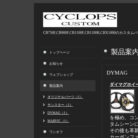
CB750F,CB900F,CB1100F,CB1100R,CBX1000
製品案
トップページ
お知らせ
DYMAG
ウェブショップ
ダイマグホイ
製品案内
オリジナルパーツ（1）
サンスター（1）
DYMAG（1）
を極め、コ
MARVIC（1）
タムシーン
その後も革新
ワンオフ
カーボンフ